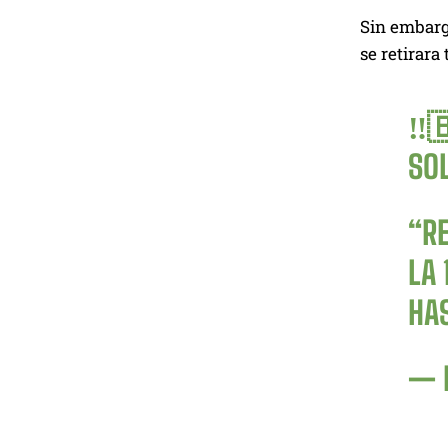
Sin embargo
se retirara
‼️
SOL
“RE
LA 
HA
— 