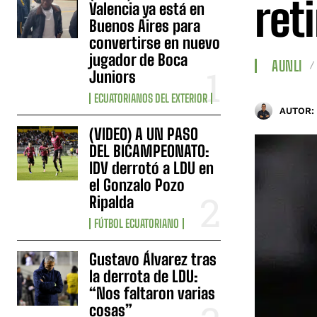
reti
Valencia ya está en
Buenos Aires para
convertirse en nuevo
jugador de Boca
AUNLI
Juniors
ECUATORIANOS DEL EXTERIOR
AUTOR:
(VIDEO) A UN PASO
DEL BICAMPEONATO:
IDV derrotó a LDU en
el Gonzalo Pozo
Ripalda
FÚTBOL ECUATORIANO
Gustavo Álvarez tras
la derrota de LDU:
“Nos faltaron varias
cosas”