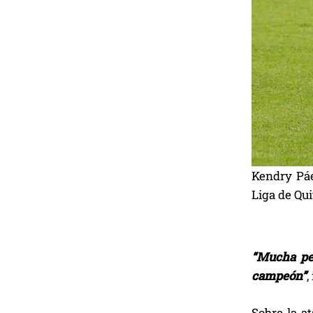
Kendry Páe
Liga de Qui
“Mucha pe
campeón”
,
Sobre la at