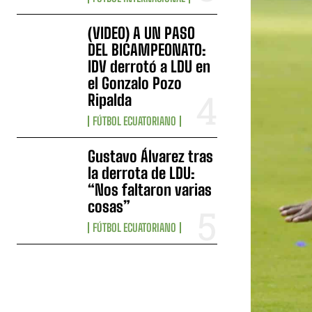
(VIDEO) A UN PASO
DEL BICAMPEONATO:
IDV derrotó a LDU en
el Gonzalo Pozo
Ripalda
FÚTBOL ECUATORIANO
Gustavo Álvarez tras
la derrota de LDU:
“Nos faltaron varias
cosas”
FÚTBOL ECUATORIANO