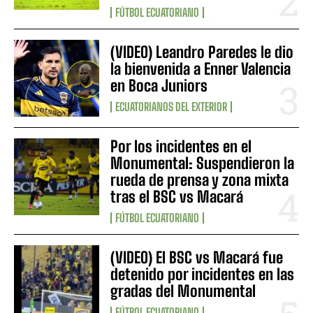
FÚTBOL ECUATORIANO
(VIDEO) Leandro Paredes le dio
la bienvenida a Enner Valencia
en Boca Juniors
ECUATORIANOS DEL EXTERIOR
Por los incidentes en el
Monumental: Suspendieron la
rueda de prensa y zona mixta
tras el BSC vs Macará
FÚTBOL ECUATORIANO
(VIDEO) El BSC vs Macará fue
detenido por incidentes en las
gradas del Monumental
FÚTBOL ECUATORIANO