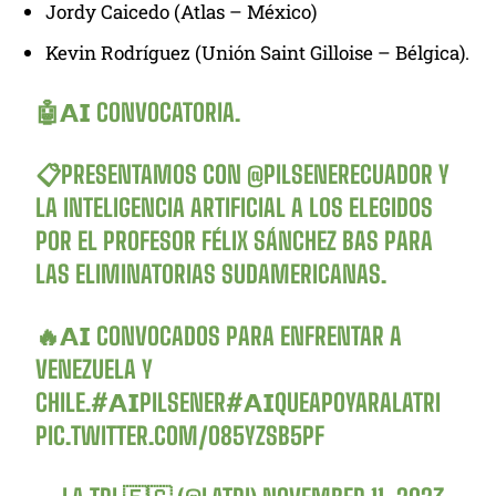
Jordy Caicedo (Atlas – México)
Kevin Rodríguez (Unión Saint Gilloise – Bélgica).
🤖𝗔𝗜 CONVOCATORIA.
📋PRESENTAMOS CON
@PILSENERECUADOR
Y
LA INTELIGENCIA ARTIFICIAL A LOS ELEGIDOS
POR EL PROFESOR FÉLIX SÁNCHEZ BAS PARA
LAS ELIMINATORIAS SUDAMERICANAS.
🔥𝗔𝗜 CONVOCADOS PARA ENFRENTAR A
VENEZUELA Y
CHILE.
#𝗔𝗜PILSENER
#𝗔𝗜QUEAPOYARALATRI
PIC.TWITTER.COM/O85YZSB5PF