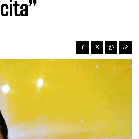
ícita”