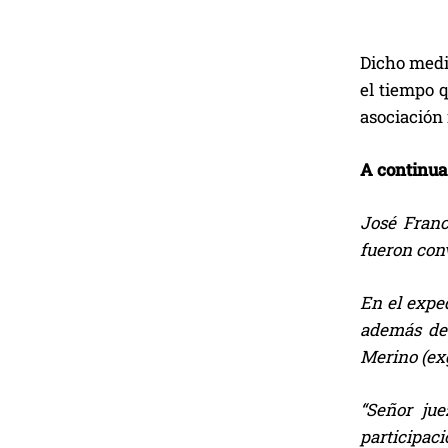
Dicho medio
el tiempo 
asociación i
A continua
José Franc
fueron conv
En el expe
además de 
Merino (exg
“Señor jue
participaci