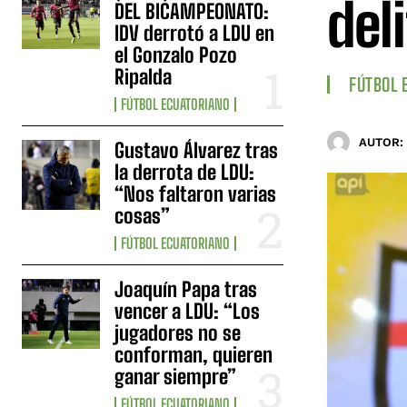
del
DEL BICAMPEONATO:
IDV derrotó a LDU en
el Gonzalo Pozo
Ripalda
FÚTBOL 
FÚTBOL ECUATORIANO
AUTOR:
Gustavo Álvarez tras
la derrota de LDU:
“Nos faltaron varias
cosas”
FÚTBOL ECUATORIANO
Joaquín Papa tras
vencer a LDU: “Los
jugadores no se
conforman, quieren
ganar siempre”
FÚTBOL ECUATORIANO