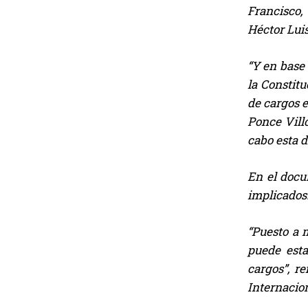
Francisco,
Héctor Luis
“Y en base 
la Constit
de cargos e
Ponce Villo
cabo esta d
En el docum
implicados
“Puesto a m
puede esta
cargos”, r
Internacion