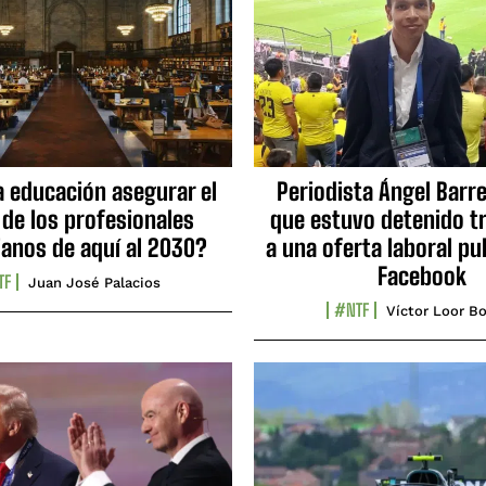
a educación asegurar el
Periodista Ángel Barre
 de los profesionales
que estuvo detenido tr
ianos de aquí al 2030?
a una oferta laboral pu
Facebook
TF
Juan José Palacios
#NTF
Víctor Loor Bo