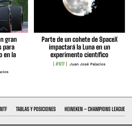
n gran
Parte de un cohete de SpaceX
s para
impactará la Luna en un
o en la
experimento científico
#NTF
Juan José Palacios
acios
NTF
TABLAS Y POSICIONES
HEINEKEN – CHAMPIONS LEAGUE