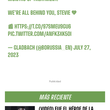
WE’RE ALL BEHIND YOU, STEVIE 💚
📰
HTTPS://T.CO/97SMEU9GU6
PIC.TWITTER.COM/ANFK3XK5OI
— GLADBACH (@BORUSSIA_EN)
JULY 27,
2023
Publicidad
MÁS RECIENTE
(VIDEO) FUE EL HÉROE DE LA