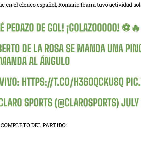
e en el elenco español, Romario Ibarra tuvo actividad sol
UÉ PEDAZO DE GOL! ¡GOLAZOOOOO! ⚽🔥
BERTO DE LA ROSA SE MANDA UNA PINC
 MANDA AL ÁNGULO
 VIVO:
HTTPS://T.CO/H36OQCKU8Q
PIC
CLARO SPORTS (@CLAROSPORTS)
JULY
COMPLETO DEL PARTIDO: