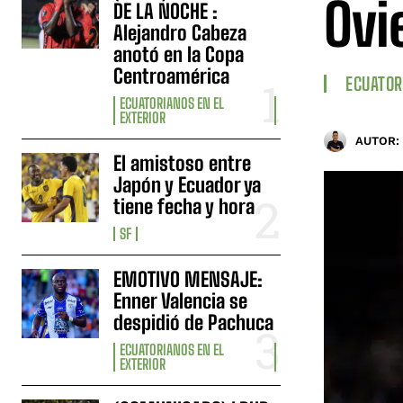
Ovi
DE LA NOCHE :
Alejandro Cabeza
anotó en la Copa
Centroamérica
ECUATOR
ECUATORIANOS EN EL
EXTERIOR
AUTOR:
El amistoso entre
Japón y Ecuador ya
tiene fecha y hora
SF
EMOTIVO MENSAJE:
Enner Valencia se
despidió de Pachuca
ECUATORIANOS EN EL
EXTERIOR