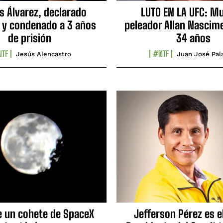
s Álvarez, declarado
LUTO EN LA UFC: Mu
 y condenado a 3 años
peleador Allan Nascime
de prisión
34 años
TF
#NTF
Jesús Alencastro
Juan José Pal
e un cohete de SpaceX
Jefferson Pérez es e