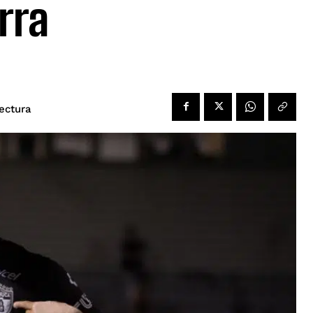
rra
ectura