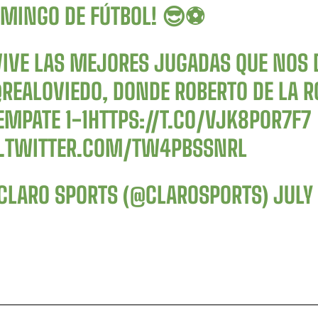
OMINGO DE FÚTBOL! 😎⚽
VIVE LAS MEJORES JUGADAS QUE NOS 
REALOVIEDO
, DONDE ROBERTO DE LA 
EMPATE 1-1
HTTPS://T.CO/VJK8P0R7F7
C.TWITTER.COM/TW4PBSSNRL
CLARO SPORTS (@CLAROSPORTS)
JULY