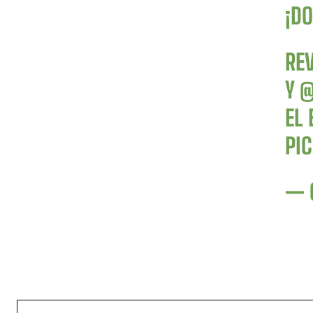
¡D
RE
Y
@
EL 
PI
— 