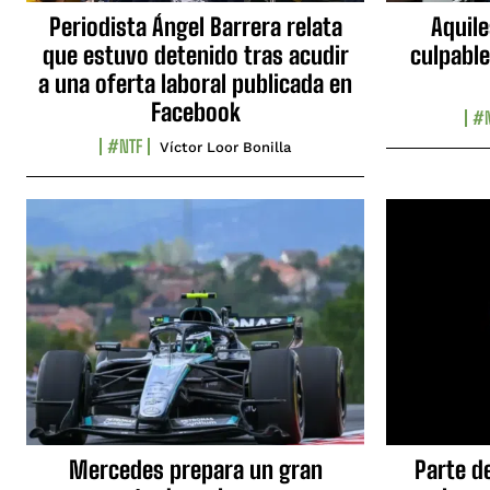
Periodista Ángel Barrera relata
Aquile
que estuvo detenido tras acudir
culpable
a una oferta laboral publicada en
Facebook
#N
#NTF
Víctor Loor Bonilla
Mercedes prepara un gran
Parte d