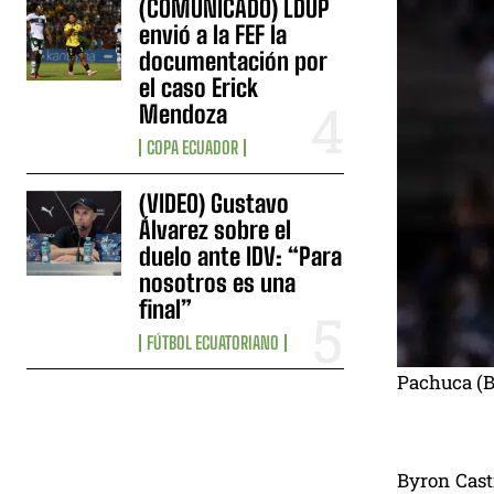
(COMUNICADO) LDUP
envió a la FEF la
documentación por
el caso Erick
Mendoza
COPA ECUADOR
(VIDEO) Gustavo
Álvarez sobre el
duelo ante IDV: “Para
nosotros es una
final”
FÚTBOL ECUATORIANO
Pachuca (By
Byron Casti