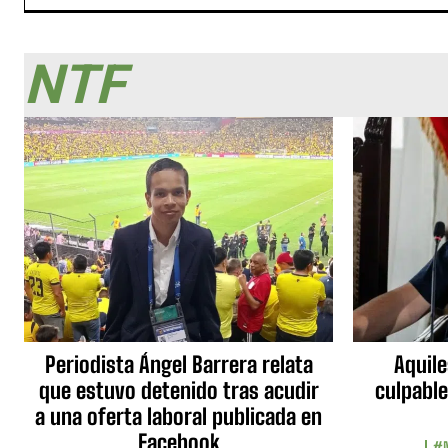
NTF
Periodista Ángel Barrera relata
Aquile
que estuvo detenido tras acudir
culpable
a una oferta laboral publicada en
Facebook
#N