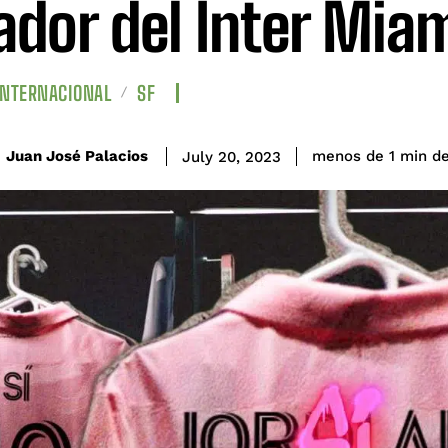
ador del Inter Mia
INTERNACIONAL
SF
de
Juan José Palacios
menos de 1
min
July 20, 2023