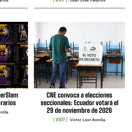
acios
Juan José Palacios
erSlam
CNE convoca a elecciones
orarios
seccionales: Ecuador votará el
29 de noviembre de 2026
nilla
#NTF
Víctor Loor Bonilla