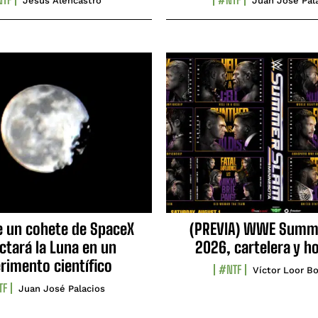
Jesús Alencastro
Juan José Pal
e un cohete de SpaceX
(PREVIA) WWE Summ
ctará la Luna en un
2026, cartelera y h
rimento científico
#NTF
Víctor Loor Bo
TF
Juan José Palacios