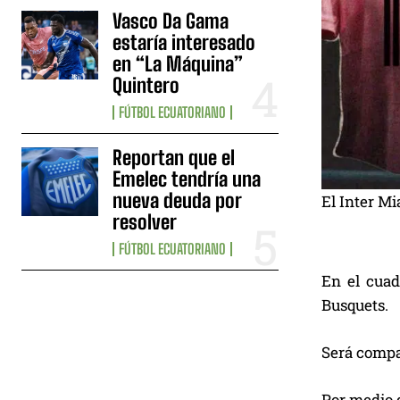
Vasco Da Gama
estaría interesado
en “La Máquina”
Quintero
FÚTBOL ECUATORIANO
Reportan que el
Emelec tendría una
nueva deuda por
El Inter Mi
resolver
FÚTBOL ECUATORIANO
En el cuad
Busquets.
Será compa
Por medio d