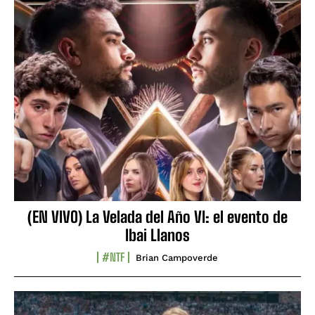
(EN VIVO) La Velada del Año VI: el evento de
Ibai Llanos
#NTF
Brian Campoverde