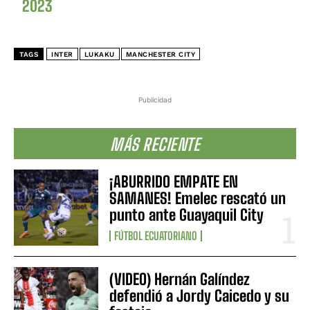
2023
TAGS
INTER
LUKAKU
MANCHESTER CITY
Publicidad
MÁS RECIENTE
¡ABURRIDO EMPATE EN
SAMANES! Emelec rescató un
punto ante Guayaquil City
FÚTBOL ECUATORIANO
(VIDEO) Hernán Galíndez
defendió a Jordy Caicedo y su