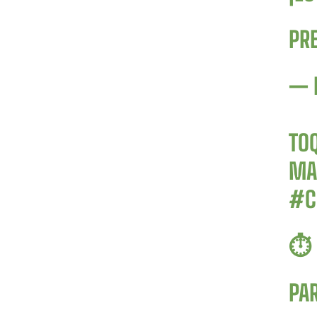
PR
— 
TO
MAR
#C
⏱️
PA