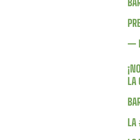
BA
PR
— 
¡N
LA
BA
LA