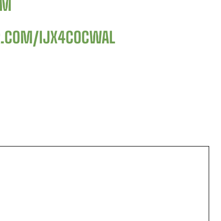
AM
R.COM/IJX4COCWAL