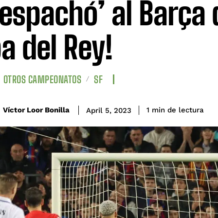
despachó’ al Barça 
a del Rey!
OTROS CAMPEONATOS
SF
de lectura
Víctor Loor Bonilla
1
min
April 5, 2023