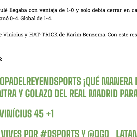
culé llegaba con ventaja de 1-0 y solo debía cerrar en c
anó 0-4. Global de 1-4.
 Vinicius y HAT-TRICK de Karim Benzema. Con este resulta
:
OPADELREYENDSPORTS
¡QUÉ MANERA D
NTRA Y GOLAZO DEL REAL MADRID PAR
VINÍCIUS 45 +1
 VIVES POR
#DSPORTS
Y
@DGO_LATA