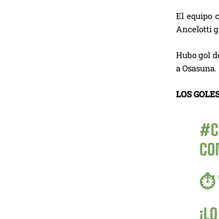
El equipo 
Ancelotti g
Hubo gol de
a Osasuna.
LOS GOLES
#C
CO
⏱️ 
¡LO