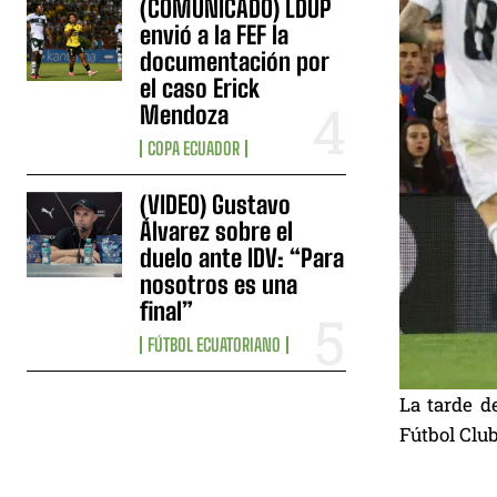
(COMUNICADO) LDUP
envió a la FEF la
documentación por
el caso Erick
Mendoza
COPA ECUADOR
(VIDEO) Gustavo
Álvarez sobre el
duelo ante IDV: “Para
nosotros es una
final”
FÚTBOL ECUATORIANO
La tarde d
Fútbol Clu