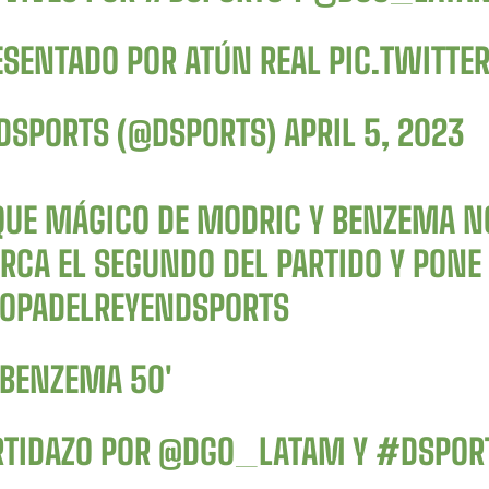
ESENTADO POR ATÚN REAL
PIC.TWITTE
DSPORTS (@DSPORTS)
APRIL 5, 2023
QUE MÁGICO DE MODRIC Y BENZEMA NO
CA EL SEGUNDO DEL PARTIDO Y PONE U
OPADELREYENDSPORTS
 BENZEMA 50′
RTIDAZO POR
@DGO_LATAM
Y
#DSPOR