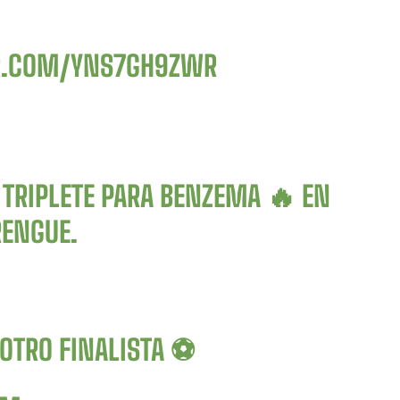
ER.COM/YNS7GH9ZWR
 TRIPLETE PARA BENZEMA 🔥 EN
RENGUE.
 OTRO FINALISTA ⚽