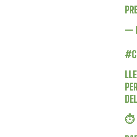
PR
— 
#C
LLE
PE
DEL
⏱️