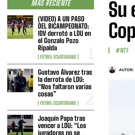
Su 
MÁS RECIENTE
(VIDEO) A UN PASO
Cop
DEL BICAMPEONATO:
IDV derrotó a LDU en
el Gonzalo Pozo
Ripalda
#NTF
FÚTBOL ECUATORIANO
AUTOR:
Gustavo Álvarez tras
la derrota de LDU:
“Nos faltaron varias
cosas”
FÚTBOL ECUATORIANO
Joaquín Papa tras
vencer a LDU: “Los
jugadores no se