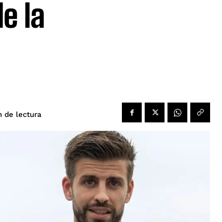
e la
de lectura
n