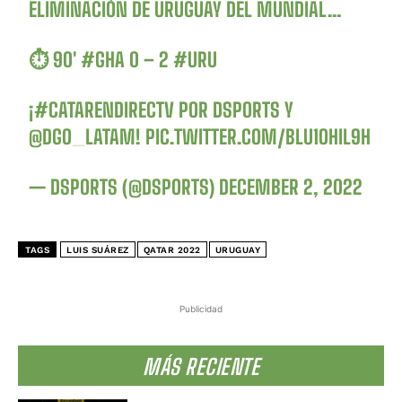
ELIMINACIÓN DE URUGUAY DEL MUNDIAL…
⏱️ 90′
#GHA
0 – 2
#URU
¡
#CATARENDIRECTV
POR DSPORTS Y
@DGO_LATAM
!
PIC.TWITTER.COM/BLU1OHIL9H
— DSPORTS (@DSPORTS)
DECEMBER 2, 2022
TAGS
LUIS SUÁREZ
QATAR 2022
URUGUAY
Publicidad
MÁS RECIENTE