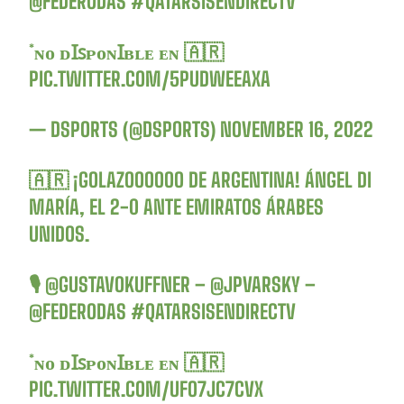
@FEDERODAS
#QATARSISENDIRECTV
*ɴᴏ ᴅꞮꜱᴘᴏɴꞮʙʟᴇ ᴇɴ 🇦🇷
PIC.TWITTER.COM/5PUDWEEAXA
— DSPORTS (@DSPORTS)
NOVEMBER 16, 2022
🇦🇷 ¡GOLAZOOOOOO DE ARGENTINA! ÁNGEL DI
MARÍA, EL 2-0 ANTE EMIRATOS ÁRABES
UNIDOS.
🎙️
@GUSTAVOKUFFNER
–
@JPVARSKY
–
@FEDERODAS
#QATARSISENDIRECTV
*ɴᴏ ᴅꞮꜱᴘᴏɴꞮʙʟᴇ ᴇɴ 🇦🇷
PIC.TWITTER.COM/UFO7JC7CVX