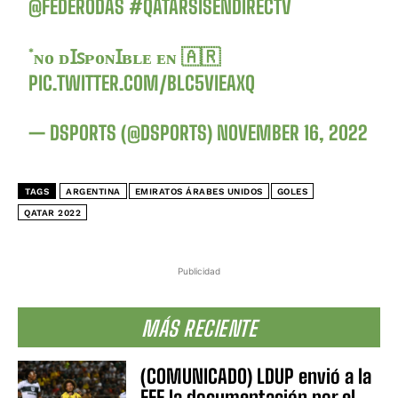
@FEDERODAS
#QATARSISENDIRECTV
*ɴᴏ ᴅꞮꜱᴘᴏɴꞮʙʟᴇ ᴇɴ 🇦🇷
PIC.TWITTER.COM/BLC5VIEAXQ
— DSPORTS (@DSPORTS)
NOVEMBER 16, 2022
TAGS
ARGENTINA
EMIRATOS ÁRABES UNIDOS
GOLES
QATAR 2022
Publicidad
MÁS RECIENTE
(COMUNICADO) LDUP envió a la
FEF la documentación por el