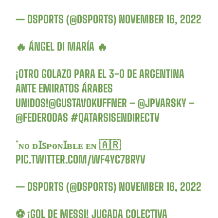
— DSPORTS (@DSPORTS)
NOVEMBER 16, 2022
🔥 ÁNGEL DI MARÍA 🔥
¡OTRO GOLAZO PARA EL 3-0 DE ARGENTINA
ANTE EMIRATOS ÁRABES
UNIDOS!
@GUSTAVOKUFFNER
–
@JPVARSKY
–
@FEDERODAS
#QATARSISENDIRECTV
*ɴᴏ ᴅꞮꜱᴘᴏɴꞮʙʟᴇ ᴇɴ 🇦🇷
PIC.TWITTER.COM/WF4YC7BRYV
— DSPORTS (@DSPORTS)
NOVEMBER 16, 2022
⚽️ ¡GOL DE MESSI! JUGADA COLECTIVA