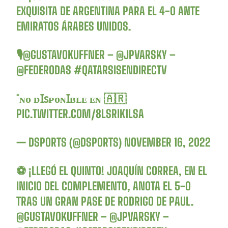
EXQUISITA DE ARGENTINA PARA EL 4-0 ANTE
EMIRATOS ÁRABES UNIDOS.
🎙️
@GUSTAVOKUFFNER
–
@JPVARSKY
–
@FEDERODAS
#QATARSISENDIRECTV
*ɴᴏ ᴅꞮꜱᴘᴏɴꞮʙʟᴇ ᴇɴ 🇦🇷
PIC.TWITTER.COM/8LSRIK1LSA
— DSPORTS (@DSPORTS)
NOVEMBER 16, 2022
⚽️ ¡LLEGÓ EL QUINTO! JOAQUÍN CORREA, EN EL
INICIO DEL COMPLEMENTO, ANOTA EL 5-0
TRAS UN GRAN PASE DE RODRIGO DE PAUL.
@GUSTAVOKUFFNER
–
@JPVARSKY
–