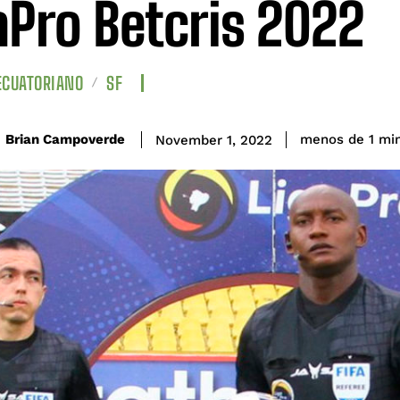
aPro Betcris 2022
ECUATORIANO
SF
Brian Campoverde
menos de 1
mi
November 1, 2022