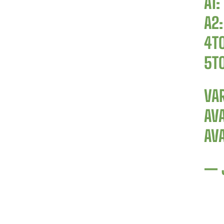
A1:
A2:
4TO
5TO
VAR
AV
AV
— 