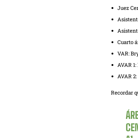
Juez Ce
Asistent
Asistent
Cuarto á
VAR: Br
AVAR 1:
AVAR 2: 
Recordar q
ÁRB
CE