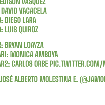
 EDISON VÁSQUEZ
 DAVID VACACELA
: DIEGO LARA
: LUIS QUIROZ
: BRYAN LOAYZA
AR1: MONICA AMBOYA
AR2: CARLOS ORBE
PIC.TWITTER.COM/
JOSÉ ALBERTO MOLESTINA E. (@JAMO