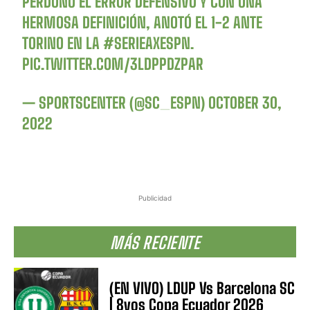
PERDONÓ EL ERROR DEFENSIVO Y CON UNA
HERMOSA DEFINICIÓN, ANOTÓ EL 1-2 ANTE
TORINO EN LA
#SERIEAXESPN
.
PIC.TWITTER.COM/3LDPPDZPAR
— SPORTSCENTER (@SC_ESPN)
OCTOBER 30,
2022
Publicidad
MÁS RECIENTE
(EN VIVO) LDUP Vs Barcelona SC
| 8vos Copa Ecuador 2026