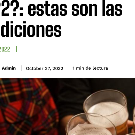
2?: estas son las
diciones
2022
de lectura
Admin
1
min
October 27, 2022