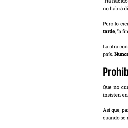
“Ha habido
no habrá di
Pero lo cie
tarde
, “a f
La otra con
país.
Nunca
Prohib
Que no cun
insisten en
Así que, pa
cuando se r