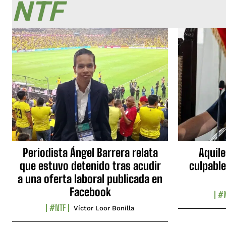
NTF
Periodista Ángel Barrera relata
Aquile
que estuvo detenido tras acudir
culpable
a una oferta laboral publicada en
Facebook
#N
#NTF
Víctor Loor Bonilla