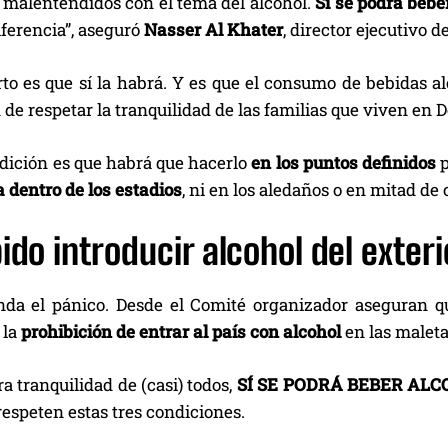
 malentendidos con el tema del alcohol.
Sí se podrá bebe
ferencia”, aseguró
Nasser Al Khater
, director ejecutivo d
rto es que sí la habrá. Y es que el consumo de bebidas a
in de respetar la tranquilidad de las familias que viven en D
dición es que habrá que hacerlo
en los puntos definidos
p
 dentro de los estadios
, ni en los aledaños o en mitad de 
ido introducir alcohol del exteri
da el pánico. Desde el Comité organizador aseguran 
 la
prohibición de entrar al país con alcohol
en las maleta
ra tranquilidad de (casi) todos,
SÍ SE PODRÁ BEBER AL
espeten estas tres condiciones.