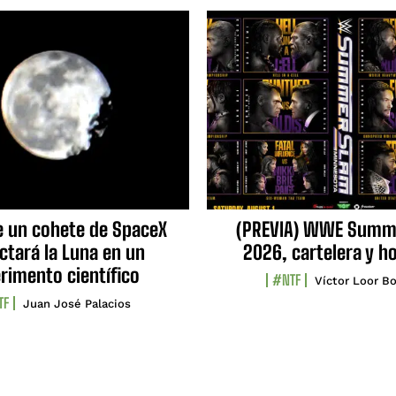
e un cohete de SpaceX
(PREVIA) WWE Summ
ctará la Luna en un
2026, cartelera y h
rimento científico
#NTF
Víctor Loor Bo
TF
Juan José Palacios