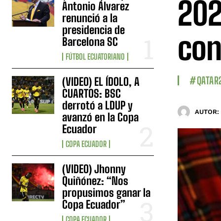
202
Antonio Álvarez
renunció a la
presidencia de
con
Barcelona SC
FÚTBOL ECUATORIANO
#QATAR
(VIDEO) EL ÍDOLO, A
CUARTOS: BSC
derrotó a LDUP y
AUTOR:
avanzó en la Copa
Ecuador
COPA ECUADOR
(VIDEO) Jhonny
Quiñónez: “Nos
propusimos ganar la
Copa Ecuador”
COPA ECUADOR