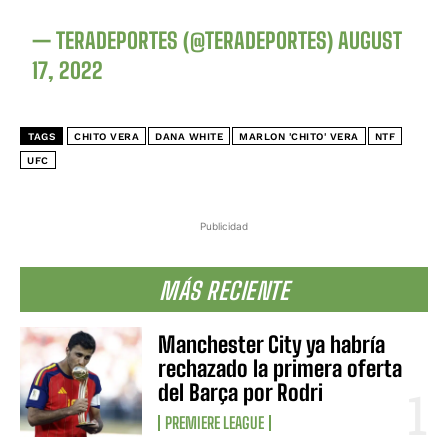
— TERADEPORTES (@TERADEPORTES)
AUGUST
17, 2022
TAGS
CHITO VERA
DANA WHITE
MARLON 'CHITO' VERA
NTF
UFC
Publicidad
MÁS RECIENTE
Manchester City ya habría
rechazado la primera oferta
del Barça por Rodri
PREMIERE LEAGUE