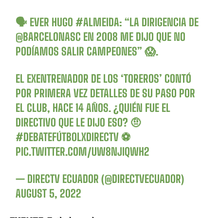
🗣 EVER HUGO
#ALMEIDA
: “LA DIRIGENCIA DE
@BARCELONASC
EN 2008 ME DIJO QUE NO
PODÍAMOS SALIR CAMPEONES” 😱.
EL EXENTRENADOR DE LOS ‘TOREROS’ CONTÓ
POR PRIMERA VEZ DETALLES DE SU PASO POR
EL CLUB, HACE 14 AÑOS. ¿QUIÉN FUE EL
DIRECTIVO QUE LE DIJO ESO? 🤨
#DEBATEFÚTBOLXDIRECTV
⚽️
PIC.TWITTER.COM/UW8NJIQWH2
— DIRECTV ECUADOR (@DIRECTVECUADOR)
AUGUST 5, 2022