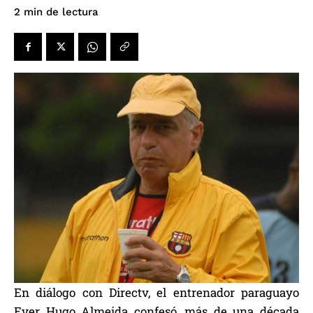
de lectura
2
min
En diálogo con Directv, el entrenador paraguayo
Ever Hugo Almeida confesó, más de una década