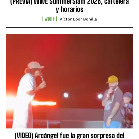
(PREVIA) WWE SummerSlam 2026, cartelera
y horarios
#NTF
Víctor Loor Bonilla
(VIDEO) Arcángel fue la gran sorpresa del