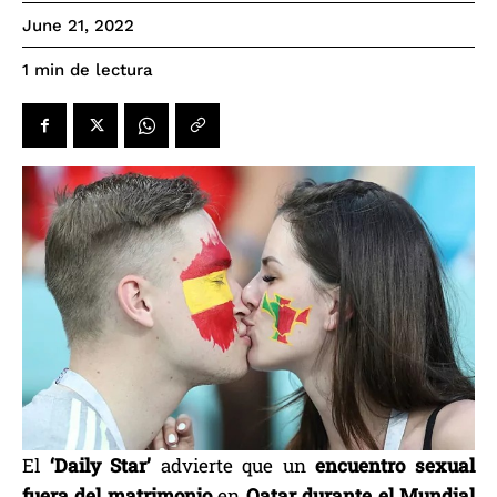
June 21, 2022
de lectura
1
min
El
‘Daily Star’
advierte que un
encuentro sexual
fuera del matrimonio
en
Qatar durante el Mundial