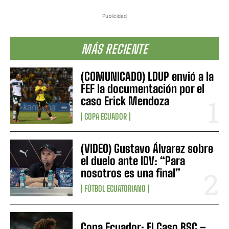
Publicidad
MÁS RECIENTE
(COMUNICADO) LDUP envió a la
FEF la documentación por el
caso Erick Mendoza
COPA ECUADOR
(VIDEO) Gustavo Álvarez sobre
el duelo ante IDV: “Para
nosotros es una final”
FÚTBOL ECUATORIANO
Copa Ecuador: El Caso BSC –