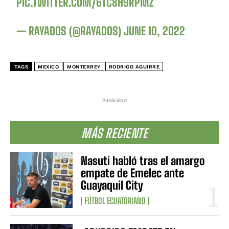
PIC.TWITTER.COM/6TC8H9RPMZ
— RAYADOS (@RAYADOS)
JUNE 10, 2022
TAGS
MEXICO
MONTERREY
RODRIGO AGUIRRE
Publicidad
MÁS RECIENTE
Nasuti habló tras el amargo
empate de Emelec ante
Guayaquil City
FÚTBOL ECUATORIANO