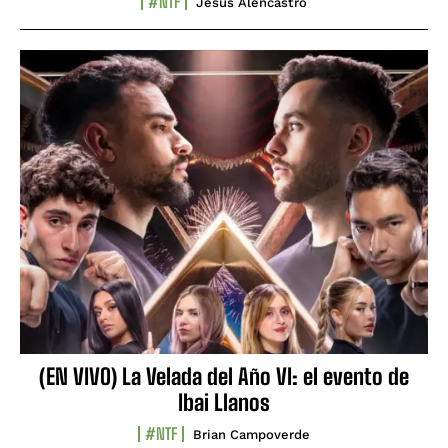
#NTF
Jesús Alencastro
(EN VIVO) La Velada del Año VI: el evento de
Ibai Llanos
#NTF
Brian Campoverde