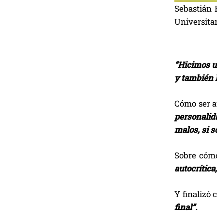
Sebastián 
Universitar
“Hicimos u
y también l
Cómo ser a
personalid
malos, si 
Sobre cómo
autocrítica
Y finalizó 
final”.