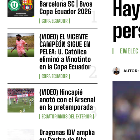
Hay
Barcelona SC | 8vos
Copa Ecuador 2026
COPA ECUADOR
per
(VIDEO) EL VIGENTE
CAMPEÓN SIGUE EN
EMELEC
PELEA: U. Católica
eliminó a Vinotinto
en la Copa Ecuador
AUTOR:
COPA ECUADOR
(VIDEO) Hincapié
anotó con el Arsenal
en la pretemporada
ECUATORIANOS DEL EXTERIOR
Dragonas IDV amplía
su Centro de Alto