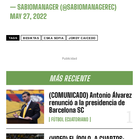
— SABIOMANAGER (@SABIOMANAGEREC)
MAY 27, 2022
TAGS
BESIKTAS
CSKA SOFIA
JORDY CAICEDO
Publicidad
MÁS RECIENTE
(COMUNICADO) Antonio Álvarez
renunció a la presidencia de
Barcelona SC
FÚTBOL ECUATORIANO
(VIDEO) EL ÍDOLO, A CUARTOS: