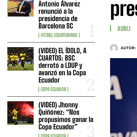
pre
Antonio Álvarez
renunció a la
presidencia de
Barcelona SC
AUNLI
FÚTBOL ECUATORIANO
AUTOR:
(VIDEO) EL ÍDOLO, A
CUARTOS: BSC
derrotó a LDUP y
avanzó en la Copa
Ecuador
COPA ECUADOR
(VIDEO) Jhonny
Quiñónez: “Nos
propusimos ganar la
Copa Ecuador”
COPA ECUADOR