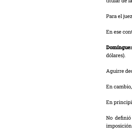
titular de
Para el jue
En ese cont
Domíngue
dólares).
Aguirre de
En cambio,
En princip
No definió
imposición