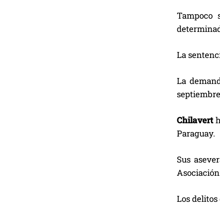
Tampoco s
determinad
La sentenci
La demand
septiembre
Chilavert
h
Paraguay.
Sus asever
Asociación 
Los delitos