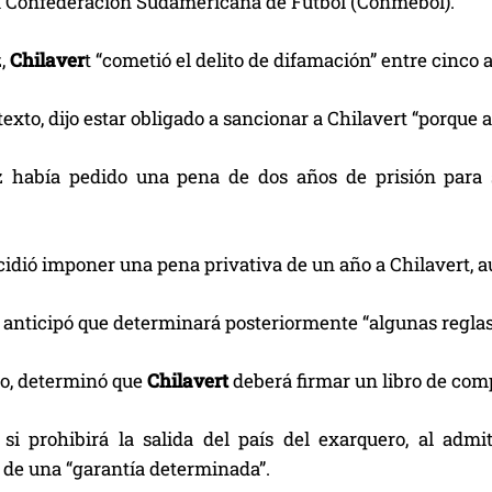
 la Confederación Sudamericana de Fútbol (Conmebol).
z,
Chilaver
t “cometió el delito de difamación” entre cinco 
exto, dijo estar obligado a sancionar a Chilavert “porque 
z había pedido una pena de dos años de prisión para
cidió imponer una pena privativa de un año a Chilavert, 
 anticipó que determinará posteriormente “algunas reglas
io, determinó que
Chilavert
deberá firmar un libro de com
 si prohibirá la salida del país del exarquero, al ad
 de una “garantía determinada”.