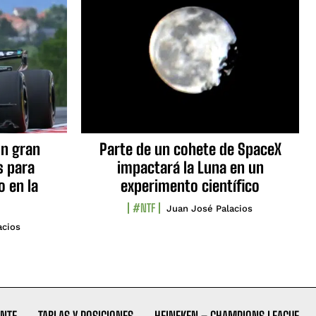
n gran
Parte de un cohete de SpaceX
s para
impactará la Luna en un
o en la
experimento científico
#NTF
Juan José Palacios
acios