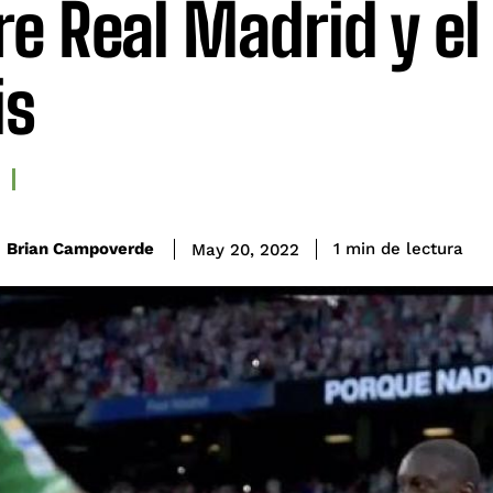
re Real Madrid y el
is
de lectura
Brian Campoverde
1
min
May 20, 2022