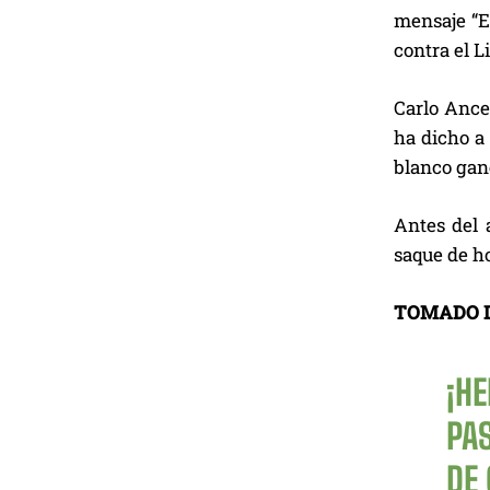
mensaje “E
contra el L
Carlo Ancel
ha dicho a 
blanco gane
Antes del 
saque de ho
TOMADO 
¡H
PAS
DE