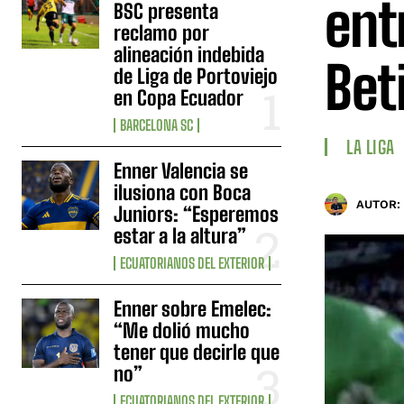
ent
BSC presenta
reclamo por
alineación indebida
Bet
de Liga de Portoviejo
en Copa Ecuador
BARCELONA SC
LA LIGA
Enner Valencia se
ilusiona con Boca
AUTOR:
Juniors: “Esperemos
estar a la altura”
ECUATORIANOS DEL EXTERIOR
Enner sobre Emelec:
“Me dolió mucho
tener que decirle que
no”
ECUATORIANOS DEL EXTERIOR