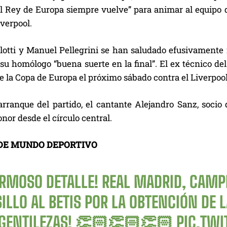
l Rey de Europa siempre vuelve” para animar al equipo d
iverpool.
otti y Manuel Pellegrini se han saludado efusivamente fe
su homólogo “buena suerte en la final”. El ex técnico de
 la Copa de Europa el próximo sábado contra el Liverpool
arranque del partido, el cantante Alejandro Sanz, socio 
nor desde el círculo central.
DE MUNDO DEPORTIVO
ERMOSO DETALLE! REAL MADRID, CAM
ILLO AL BETIS POR LA OBTENCIÓN DE L
 GENTILEZAS! 👏🏻👏🏻👏🏻
PIC.TW