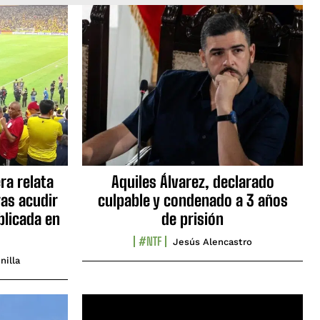
ra relata
Aquiles Álvarez, declarado
as acudir
culpable y condenado a 3 años
blicada en
de prisión
#NTF
Jesús Alencastro
nilla