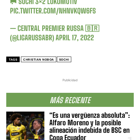
🥅 SOCHI 3×2 LOKOMOTIV
PIC.TWITTER.COM/NHNVKQW6FS
— CENTRAL PREMIER RUSSA 🇧🇷
(@LIGARUSSABR)
APRIL 17, 2022
TAGS
CHRISTIAN NOBOA
SOCHI
Publicidad
MÁS RECIENTE
“Es una vergüenza absoluta”:
Alfaro Moreno y la posible
alineación indebida de BSC en
Copa Ecuador