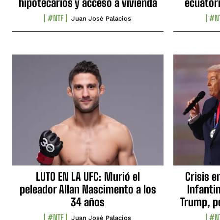
hipotecarios y acceso a vivienda
ecuator
#NTF
#N
Juan José Palacios
LUTO EN LA UFC: Murió el
Crisis e
peleador Allan Nascimento a los
Infanti
34 años
Trump, p
#NTF
#N
Juan José Palacios