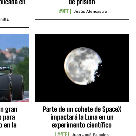
blicada en
de prisión
#NTF
Jesús Alencastro
nilla
n gran
Parte de un cohete de SpaceX
s para
impactará la Luna en un
o en la
experimento científico
#NTF
Juan José Palacios