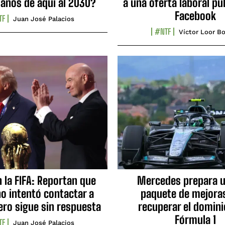
ianos de aquí al 2030?
a una oferta laboral pu
Facebook
TF
Juan José Palacios
#NTF
Víctor Loor Bo
n la FIFA: Reportan que
Mercedes prepara u
no intentó contactar a
paquete de mejora
ero sigue sin respuesta
recuperar el domini
Fórmula 1
TF
Juan José Palacios