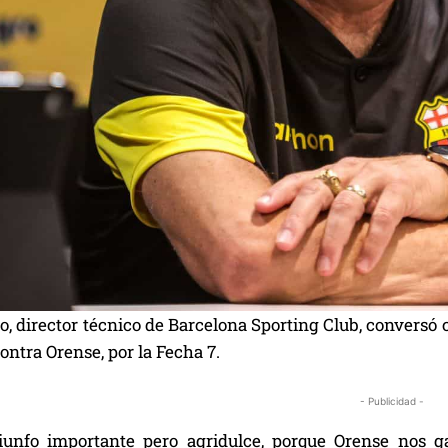
o, director técnico de Barcelona Sporting Club, conversó 
contra Orense, por la Fecha 7.
- Publicidad -
iunfo importante pero agridulce, porque Orense nos 