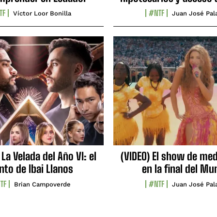
TF
#NTF
Víctor Loor Bonilla
Juan José Pal
 La Velada del Año VI: el
(VIDEO) El show de me
nto de Ibai Llanos
en la final del Mu
TF
#NTF
Brian Campoverde
Juan José Pal