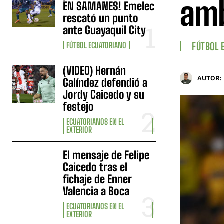
amb
EN SAMANES! Emelec
rescató un punto
ante Guayaquil City
FÚTBOL ECUATORIANO
FÚTBOL 
(VIDEO) Hernán
AUTOR:
Galíndez defendió a
Jordy Caicedo y su
festejo
ECUATORIANOS EN EL
EXTERIOR
El mensaje de Felipe
Caicedo tras el
fichaje de Enner
Valencia a Boca
ECUATORIANOS EN EL
EXTERIOR