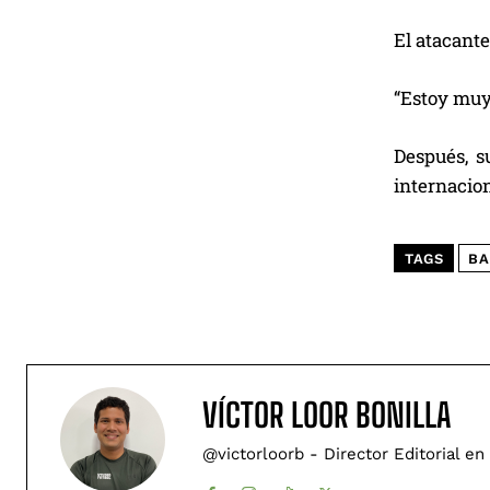
El atacante
“Estoy muy 
Después, s
internacion
TAGS
BA
VÍCTOR LOOR BONILLA
@victorloorb - Director Editorial en