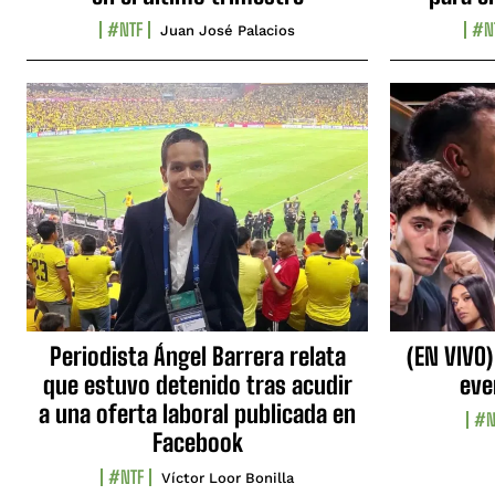
#NTF
#N
Juan José Palacios
Periodista Ángel Barrera relata
(EN VIVO)
que estuvo detenido tras acudir
eve
a una oferta laboral publicada en
#N
Facebook
#NTF
Víctor Loor Bonilla