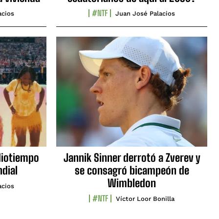
#NTF
acios
Juan José Palacios
diotiempo
Jannik Sinner derrotó a Zverev y
ndial
se consagró bicampeón de
Wimbledon
acios
#NTF
Víctor Loor Bonilla