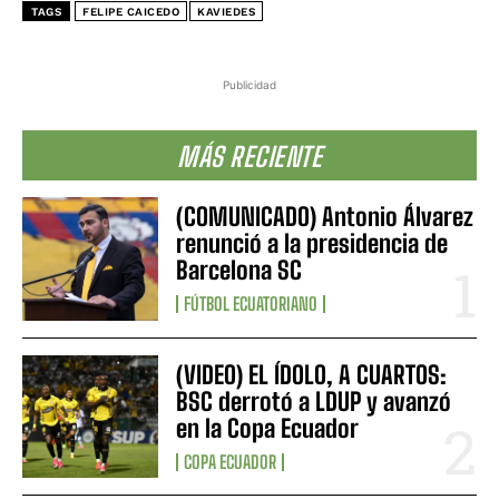
TAGS
FELIPE CAICEDO
KAVIEDES
Publicidad
MÁS RECIENTE
(COMUNICADO) Antonio Álvarez
renunció a la presidencia de
Barcelona SC
FÚTBOL ECUATORIANO
(VIDEO) EL ÍDOLO, A CUARTOS:
BSC derrotó a LDUP y avanzó
en la Copa Ecuador
COPA ECUADOR