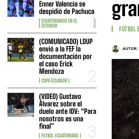
gra
Enner Valencia se
despidió de Pachuca
ECUATORIANOS EN EL
EXTERIOR
FÚTBOL 
(COMUNICADO) LDUP
envió a la FEF la
AUTOR:
documentación por
el caso Erick
Mendoza
COPA ECUADOR
(VIDEO) Gustavo
Álvarez sobre el
duelo ante IDV: “Para
nosotros es una
final”
FÚTBOL ECUATORIANO