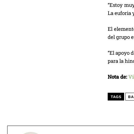
“Estoy muy
La euforia 
El element
del grupo e
“El apoyo d
para la hin
Nota de:
Ví
TAGS
BA