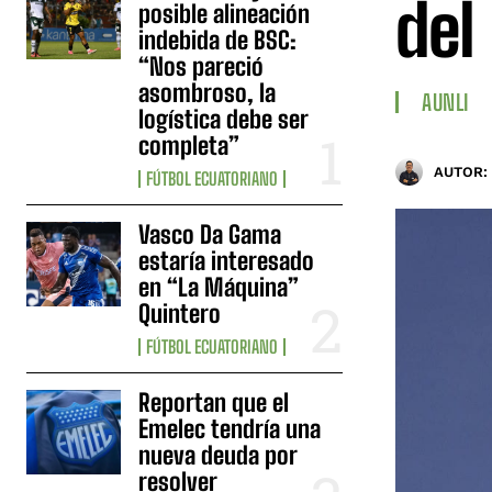
del
posible alineación
indebida de BSC:
“Nos pareció
asombroso, la
AUNLI
logística debe ser
completa”
AUTOR:
FÚTBOL ECUATORIANO
Vasco Da Gama
estaría interesado
en “La Máquina”
Quintero
FÚTBOL ECUATORIANO
Reportan que el
Emelec tendría una
nueva deuda por
resolver