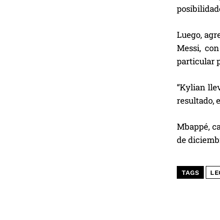
posibilidad
Luego, agre
Messi, con
particular 
“Kylian ll
resultado, 
Mbappé, ca
de diciembr
TAGS
LE