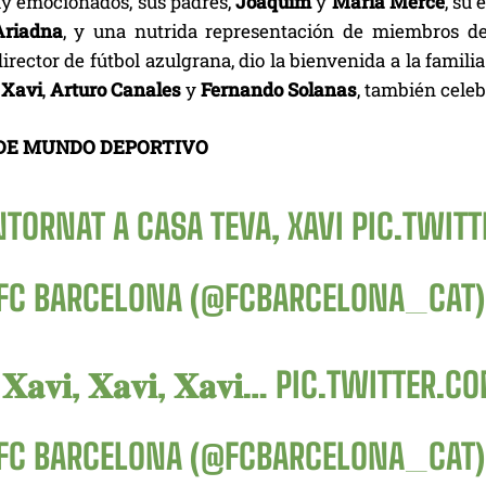
uy emocionados, sus padres,
Joaquim
y
Maria Mercè
, su 
Ariadna
, y una nutrida representación de miembros de 
 director de fútbol azulgrana, dio la bienvenida a la famili
e
Xavi
,
Arturo Canales
y
Fernando Solanas
, también celeb
DE MUNDO DEPORTIVO
NTORNAT A CASA TEVA, XAVI
PIC.TWIT
FC BARCELONA (@FCBARCELONA_CAT
𝐚𝐯𝐢, 𝐗𝐚𝐯𝐢, 𝐗𝐚𝐯𝐢…
PIC.TWITTER.C
FC BARCELONA (@FCBARCELONA_CAT