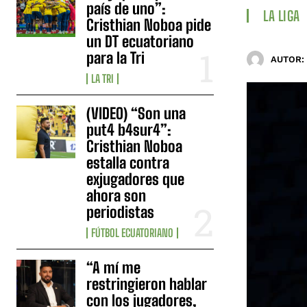
país de uno”:
LA LIGA
Cristhian Noboa pide
un DT ecuatoriano
para la Tri
AUTOR:
LA TRI
(VIDEO) “Son una
put4 b4sur4”:
Cristhian Noboa
estalla contra
exjugadores que
ahora son
periodistas
FÚTBOL ECUATORIANO
“A mí me
restringieron hablar
con los jugadores,