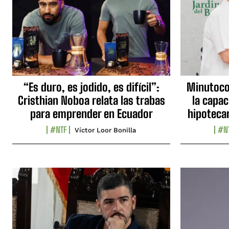
“Es duro, es jodido, es difícil”:
Minutocor
Cristhian Noboa relata las trabas
la capac
para emprender en Ecuador
hipotecar
#NTF
#N
Víctor Loor Bonilla