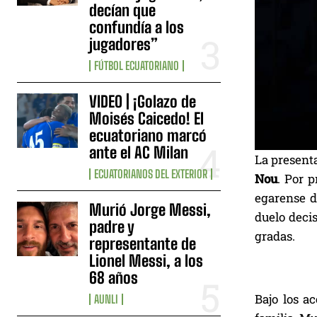
decían que
confundía a los
jugadores”
FÚTBOL ECUATORIANO
VIDEO | ¡Golazo de
Moisés Caicedo! El
ecuatoriano marcó
ante el AC Milan
La present
ECUATORIANOS DEL EXTERIOR
Nou
. Por 
egarense d
Murió Jorge Messi,
duelo deci
padre y
gradas.
representante de
Lionel Messi, a los
68 años
Bajo los a
AUNLI