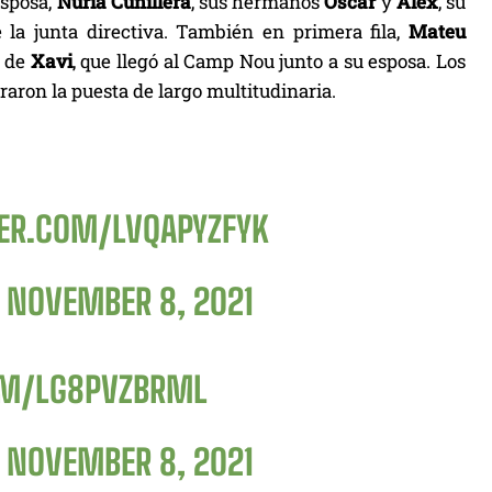
esposa,
Núria Cunillera
, sus hermanos
Òscar
y
Alex
, su
la junta directiva. También en primera fila,
Mateu
a de
Xavi
, que llegó al Camp Nou junto a su esposa. Los
raron la puesta de largo multitudinaria.
TER.COM/LVQAPYZFYK
)
NOVEMBER 8, 2021
OM/LG8PVZBRML
)
NOVEMBER 8, 2021