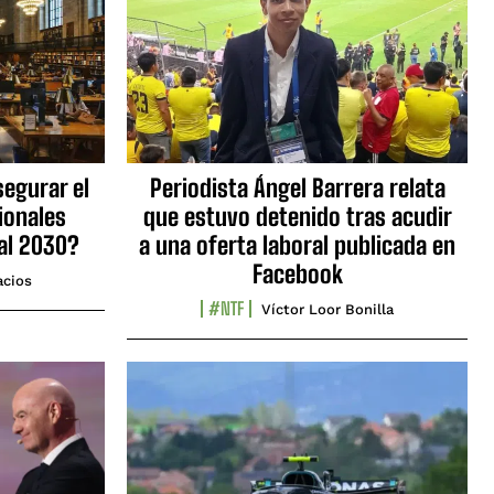
egurar el
Periodista Ángel Barrera relata
ionales
que estuvo detenido tras acudir
al 2030?
a una oferta laboral publicada en
Facebook
acios
#NTF
Víctor Loor Bonilla