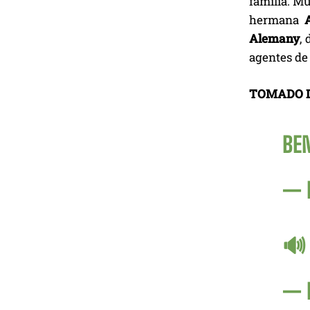
familia. M
hermana
Alemany
,
agentes d
TOMADO 
BE
— 
🔊 
— 