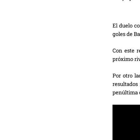
El duelo c
goles de B
Con este r
próximo riv
Por otro la
resultados
penúltima c