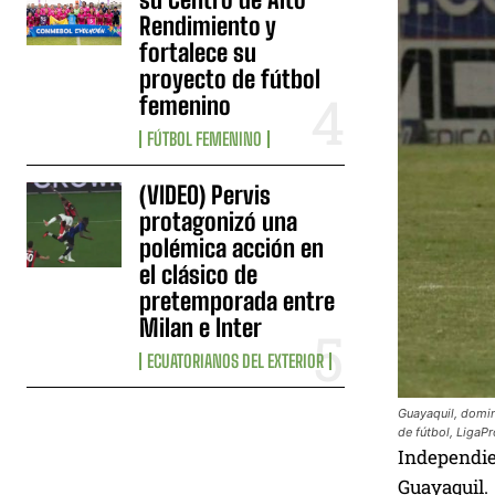
Rendimiento y
fortalece su
proyecto de fútbol
femenino
FÚTBOL FEMENINO
(VIDEO) Pervis
protagonizó una
polémica acción en
el clásico de
pretemporada entre
Milan e Inter
ECUATORIANOS DEL EXTERIOR
Guayaquil, domin
de fútbol, LigaP
Independie
Guayaquil.