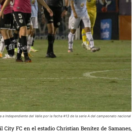
 a Independiente del Valle por la fecha #13 de la serie A del campeonato nacional
l City FC en el estadio Christian Benítez de Samanes,