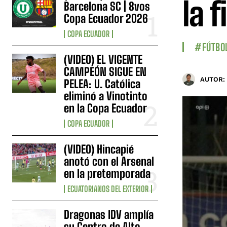
la f
Barcelona SC | 8vos
Copa Ecuador 2026
COPA ECUADOR
#FÚTBO
(VIDEO) EL VIGENTE
CAMPEÓN SIGUE EN
AUTOR:
PELEA: U. Católica
eliminó a Vinotinto
en la Copa Ecuador
COPA ECUADOR
(VIDEO) Hincapié
anotó con el Arsenal
en la pretemporada
ECUATORIANOS DEL EXTERIOR
Dragonas IDV amplía
su Centro de Alto