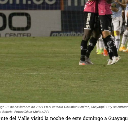
go 07 de noviembre de 2021 En el estadio Christian Benitez, Guayaquil City se enfrenta
ro Betcris. Fotos:César Muñoz/API
nte del Valle visitó la noche de este domingo a Guayaqui