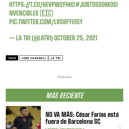
HTTPS://T.CO/HEVPW2FHH2
#JUNTOSSOMOSI
NVENCIBLES
🇪🇨
PIC.TWITTER.COM/LRS8FYU15Y
— LA TRI (@LATRI)
OCTOBER 25, 2021
TAGS
JOSE CARABALI
LA TRI
Publicidad
MÁS RECIENTE
NO VA MÁS: César Farías está
fuera de Barcelona SC