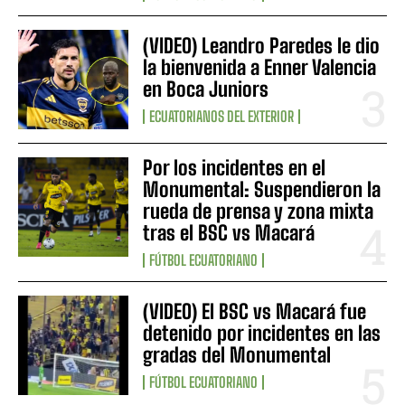
(VIDEO) Leandro Paredes le dio
la bienvenida a Enner Valencia
en Boca Juniors
ECUATORIANOS DEL EXTERIOR
Por los incidentes en el
Monumental: Suspendieron la
rueda de prensa y zona mixta
tras el BSC vs Macará
FÚTBOL ECUATORIANO
(VIDEO) El BSC vs Macará fue
detenido por incidentes en las
gradas del Monumental
FÚTBOL ECUATORIANO