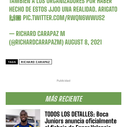
TAMBIÉN A LOS ORGANIZADORES POR HABER
HECHO DE ESTOS JJOO UNA REALIDAD. ARIGATO
🙌🏽
PIC.TWITTER.COM/RWQN6WWUS2
— RICHARD CARAPAZ M
(@RICHARDCARAPAZM)
AUGUST 8, 2021
TAGS
RICHARD CARAPAZ
Publicidad
MÁS RECIENTE
TODOS LOS DETALLES: Boca
Juniors anuncia oficialmente