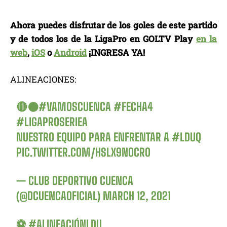
Ahora puedes disfrutar de los goles de este partido
y de todos los de la LigaPro en GOLTV Play
en la
web
,
iOS
o
Android
¡INGRESA YA!
ALINEACIONES:
🔴⚫️
#VAMOSCUENCA
#FECHA4
#LIGAPROSERIEA
NUESTRO EQUIPO PARA ENFRENTAR A
#LDUQ
PIC.TWITTER.COM/HSLX9NOCRO
— CLUB DEPORTIVO CUENCA
(@DCUENCAOFICIAL)
MARCH 12, 2021
⚽
#ALINEACIÓNLDU