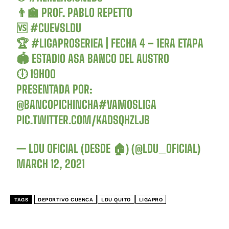
👨‍🏫 PROF. PABLO REPETTO
🆚
#CUEVSLDU
🏆
#LIGAPROSERIEA
| FECHA 4 – 1ERA ETAPA
🏟️ ESTADIO ASA BANCO DEL AUSTRO
🕕 19H00
PRESENTADA POR:
@BANCOPICHINCHA
#VAMOSLIGA
PIC.TWITTER.COM/KADSQHZLJB
— LDU OFICIAL (DESDE 🏠) (@LDU_OFICIAL)
MARCH 12, 2021
TAGS
DEPORTIVO CUENCA
LDU QUITO
LIGAPRO