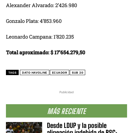
Alexander Alvarado: 2’426.980
Gonzalo Plata: 4’853.960
Leonardo Campana: 1’820.235
Total aproximado: $ 17’654.279,50
TAGS
DATO HAVOLINE
ECUADOR
SUB 20
Publicidad
MÁS RECIENTE
Desde LDUP y la posible
alineación indebida de BSC: