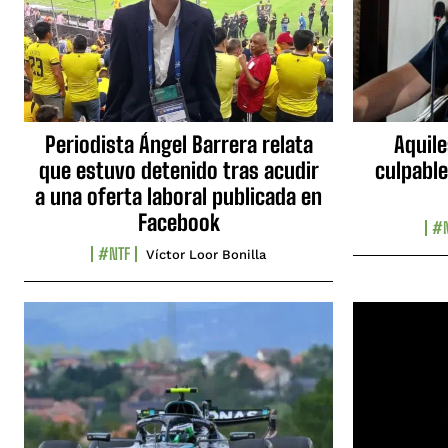
Periodista Ángel Barrera relata
Aquile
que estuvo detenido tras acudir
culpable
a una oferta laboral publicada en
Facebook
#N
#NTF
Víctor Loor Bonilla