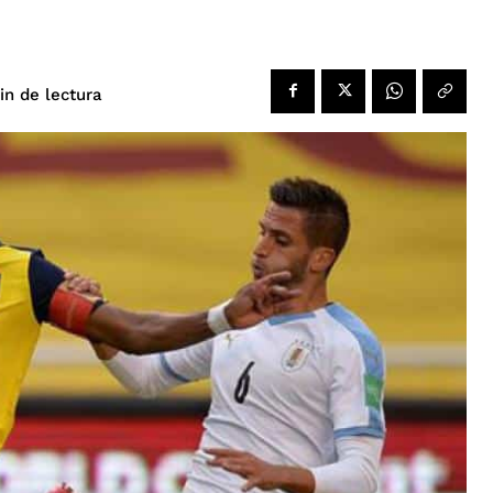
de lectura
in