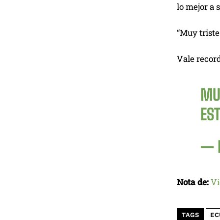
lo mejor a
“Muy triste
Vale record
MU
ES
— 
Nota de:
Ví
TAGS
EC