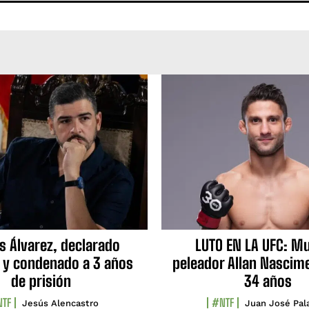
s Álvarez, declarado
LUTO EN LA UFC: Mu
 y condenado a 3 años
peleador Allan Nascime
de prisión
34 años
TF
#NTF
Jesús Alencastro
Juan José Pal