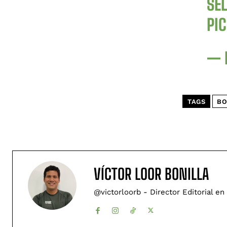
SE
PI
— 
TAGS
BO
VÍCTOR LOOR BONILLA
@victorloorb - Director Editorial en