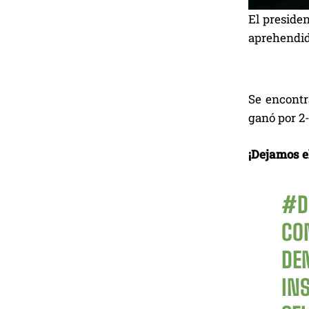
El presiden
aprehendido
Se encontr
ganó por 2-
¡Dejamos el
#D
CO
DE
IN