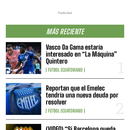
Publicidad
MÁS RECIENTE
Vasco Da Gama estaría
interesado en “La Máquina”
Quintero
FÚTBOL ECUATORIANO
Reportan que el Emelec
tendría una nueva deuda por
resolver
FÚTBOL ECUATORIANO
(VIDEO) “Si Barcelona queda