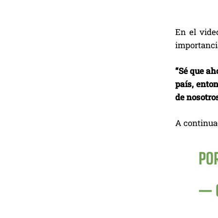
En el vide
importanci
“Sé que aho
país, ento
de nosotro
A continuac
PO
— 