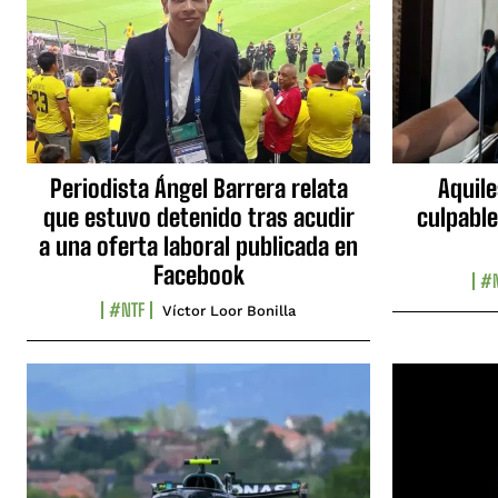
Periodista Ángel Barrera relata
Aquile
que estuvo detenido tras acudir
culpable
a una oferta laboral publicada en
Facebook
#N
#NTF
Víctor Loor Bonilla