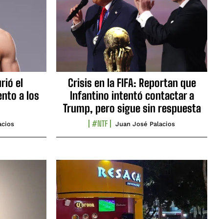
rió el
Crisis en la FIFA: Reportan que
nto a los
Infantino intentó contactar a
Trump, pero sigue sin respuesta
#NTF
acios
Juan José Palacios