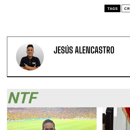
TAGS
CR
JESÚS ALENCASTRO
NTF