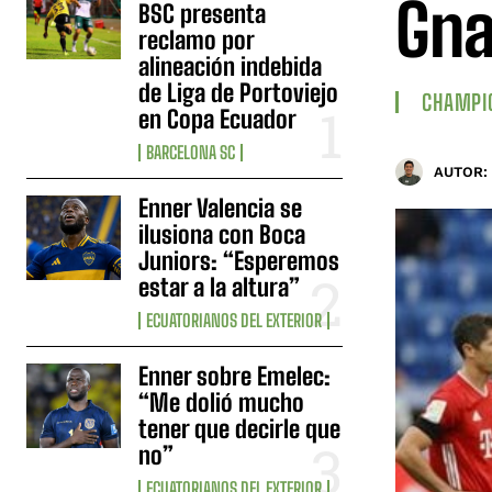
Gna
BSC presenta
reclamo por
alineación indebida
de Liga de Portoviejo
CHAMPI
en Copa Ecuador
BARCELONA SC
AUTOR:
Enner Valencia se
ilusiona con Boca
Juniors: “Esperemos
estar a la altura”
ECUATORIANOS DEL EXTERIOR
Enner sobre Emelec:
“Me dolió mucho
tener que decirle que
no”
ECUATORIANOS DEL EXTERIOR