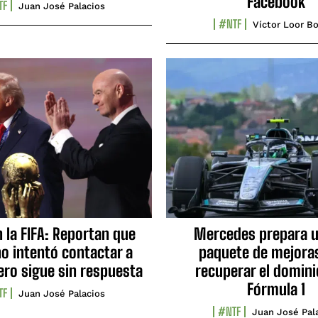
Facebook
TF
Juan José Palacios
#NTF
Víctor Loor Bo
n la FIFA: Reportan que
Mercedes prepara u
no intentó contactar a
paquete de mejora
ero sigue sin respuesta
recuperar el domini
Fórmula 1
TF
Juan José Palacios
#NTF
Juan José Pal