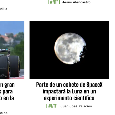
#NTF
Jesús Alencastro
nilla
n gran
Parte de un cohete de SpaceX
s para
impactará la Luna en un
o en la
experimento científico
#NTF
Juan José Palacios
acios