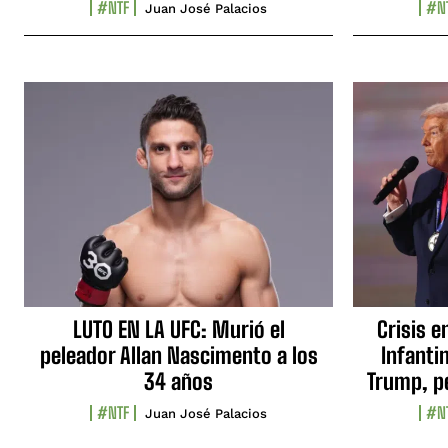
#NTF
#N
Juan José Palacios
LUTO EN LA UFC: Murió el
Crisis e
peleador Allan Nascimento a los
Infanti
34 años
Trump, p
#NTF
#N
Juan José Palacios