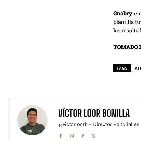
Gnabry
en
plantilla t
los resulta
TOMADO D
TAGS
AT
VÍCTOR LOOR BONILLA
@victorloorb - Director Editorial en