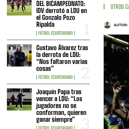
DEL BICAMPEONATO:
OTROS 
IDV derrotó a LDU en
el Gonzalo Pozo
Ripalda
AUTOR:
FÚTBOL ECUATORIANO
Gustavo Álvarez tras
la derrota de LDU:
“Nos faltaron varias
cosas”
FÚTBOL ECUATORIANO
Joaquín Papa tras
vencer a LDU: “Los
jugadores no se
conforman, quieren
ganar siempre”
FÚTBOL ECUATORIANO