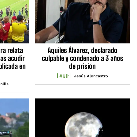
ra relata
Aquiles Álvarez, declarado
as acudir
culpable y condenado a 3 años
blicada en
de prisión
#NTF
Jesús Alencastro
nilla