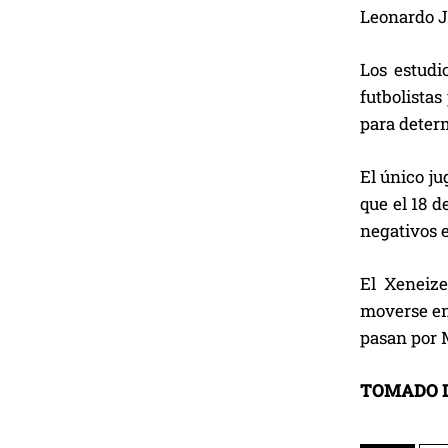
Leonardo Ja
Los estudi
futbolista
para determ
El único ju
que el 18 d
negativos e
El Xeneize
moverse ent
pasan por M
TOMADO D