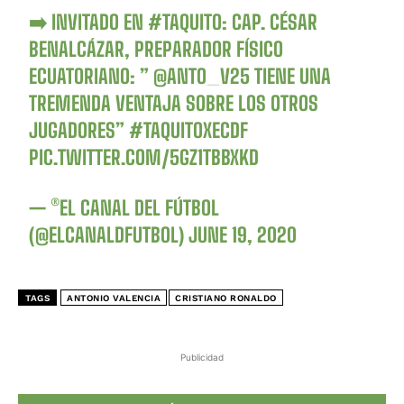
➡️ INVITADO EN
#TAQUITO
: CAP. CÉSAR
BENALCÁZAR, PREPARADOR FÍSICO
ECUATORIANO: ”
@ANTO_V25
TIENE UNA
TREMENDA VENTAJA SOBRE LOS OTROS
JUGADORES”
#TAQUITOXECDF
PIC.TWITTER.COM/5GZ1TBBXKD
— ®EL CANAL DEL FÚTBOL
(@ELCANALDFUTBOL)
JUNE 19, 2020
TAGS
ANTONIO VALENCIA
CRISTIANO RONALDO
Publicidad