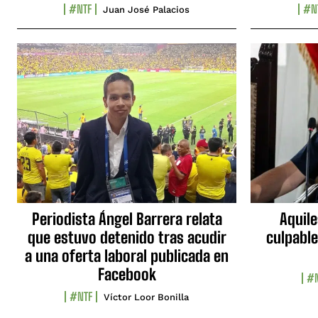
#NTF
#N
Juan José Palacios
Periodista Ángel Barrera relata
Aquile
que estuvo detenido tras acudir
culpable
a una oferta laboral publicada en
Facebook
#N
#NTF
Víctor Loor Bonilla