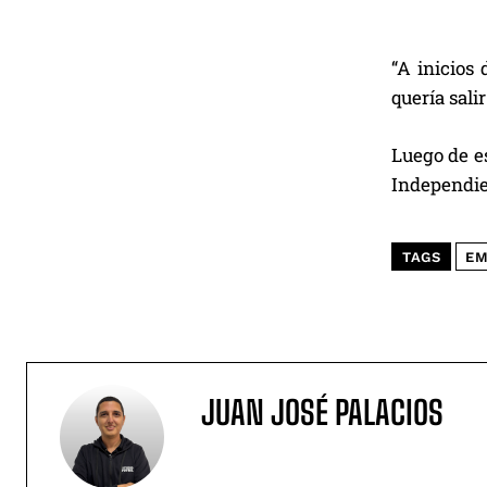
“A inicios
quería sali
Luego de es
Independien
TAGS
EM
JUAN JOSÉ PALACIOS