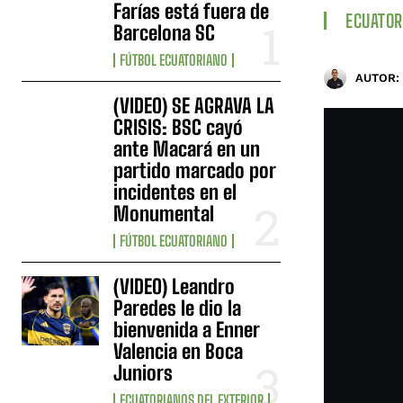
Farías está fuera de
ECUATOR
Barcelona SC
FÚTBOL ECUATORIANO
AUTOR:
(VIDEO) SE AGRAVA LA
CRISIS: BSC cayó
ante Macará en un
partido marcado por
incidentes en el
Monumental
FÚTBOL ECUATORIANO
(VIDEO) Leandro
Paredes le dio la
bienvenida a Enner
Valencia en Boca
Juniors
ECUATORIANOS DEL EXTERIOR