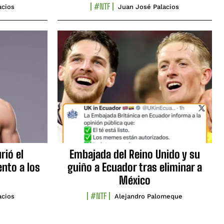
#NTF
acios
Juan José Palacios
rió el
Embajada del Reino Unido y su
nto a los
guiño a Ecuador tras eliminar a
México
#NTF
acios
Alejandro Palomeque