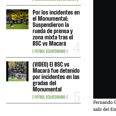
Por los incidentes en
el Monumental:
Suspendieron la
rueda de prensa y
zona mixta tras el
BSC vs Macará
FÚTBOL ECUATORIANO
(VIDEO) El BSC vs
Macará fue detenido
por incidentes en las
gradas del
Monumental
FÚTBOL ECUATORIANO
Fernando Ga
salir del E