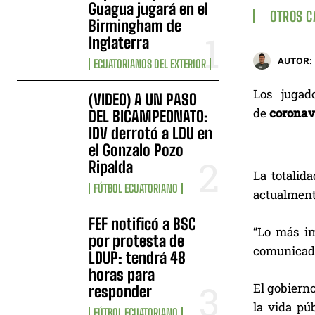
Guagua jugará en el
OTROS 
Birmingham de
Inglaterra
AUTOR:
ECUATORIANOS DEL EXTERIOR
Los jugad
(VIDEO) A UN PASO
de
coronav
DEL BICAMPEONATO:
IDV derrotó a LDU en
el Gonzalo Pozo
Ripalda
La totalid
FÚTBOL ECUATORIANO
actualmente
FEF notificó a BSC
“Lo más im
por protesta de
comunicad
LDUP: tendrá 48
horas para
El gobierno
responder
la vida pú
FÚTBOL ECUATORIANO