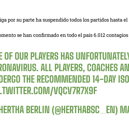
ga por su parte ha suspendido todos los partidos hasta el 2
mento se han confirmado en todo el país 6.012 contagios 
E OF OUR PLAYERS HAS UNFORTUNATELY
RONAVIRUS. ALL PLAYERS, COACHES 
DERGO THE RECOMMENDED 14-DAY ISO
C.TWITTER.COM/VQCV7R7X9F
HERTHA BERLIN (@HERTHABSC_EN)
MA