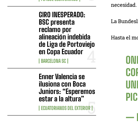
necesidad.
GIRO INESPERADO:
La Bundesli
BSC presenta
reclamo por
alineación indebida
Hasta el mo
de Liga de Portoviejo
en Copa Ecuador
ON
BARCELONA SC
CO
Enner Valencia se
UN
ilusiona con Boca
Juniors: “Esperemos
PI
estar a la altura”
ECUATORIANOS DEL EXTERIOR
— 