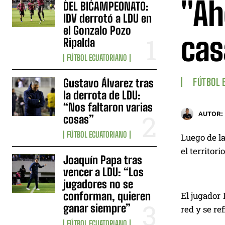
"Ah
DEL BICAMPEONATO:
IDV derrotó a LDU en
el Gonzalo Pozo
cas
Ripalda
FÚTBOL ECUATORIANO
FÚTBOL 
Gustavo Álvarez tras
la derrota de LDU:
“Nos faltaron varias
AUTOR:
cosas”
FÚTBOL ECUATORIANO
Luego de l
el territori
Joaquín Papa tras
vencer a LDU: “Los
jugadores no se
conforman, quieren
El jugador 
ganar siempre”
red y se re
FÚTBOL ECUATORIANO