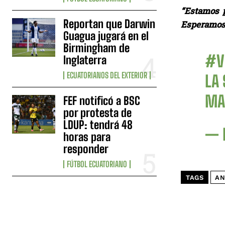
“Estamos p
Reportan que Darwin
Esperamos 
Guagua jugará en el
Birmingham de
#V
Inglaterra
ECUATORIANOS DEL EXTERIOR
LA
MA
FEF notificó a BSC
por protesta de
LDUP: tendrá 48
— 
horas para
responder
FÚTBOL ECUATORIANO
TAGS
AN