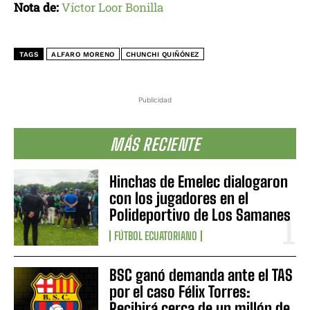
Nota de:
Víctor Loor Bonilla
TAGS
ALFARO MORENO
CHUNCHI QUIÑÓNEZ
Publicidad
MÁS RECIENTE
Hinchas de Emelec dialogaron
con los jugadores en el
Polideportivo de Los Samanes
FÚTBOL ECUATORIANO
BSC ganó demanda ante el TAS
por el caso Félix Torres:
Recibirá cerca de un millón de