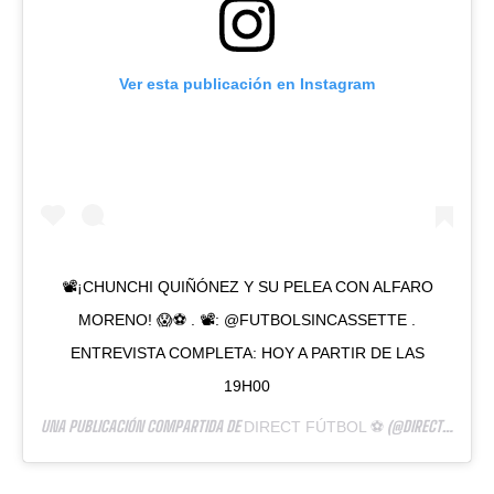
Ver esta publicación en Instagram
📽¡CHUNCHI QUIÑÓNEZ Y SU PELEA CON ALFARO
MORENO! 😱⚽️ . 📽: @FUTBOLSINCASSETTE .
ENTREVISTA COMPLETA: HOY A PARTIR DE LAS
19H00
UNA PUBLICACIÓN COMPARTIDA DE
(@DIRECTFUTBOLEC) EL
DIRECT FÚTBOL ⚽️