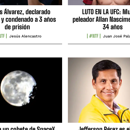
s Álvarez, declarado
LUTO EN LA UFC: Mu
 y condenado a 3 años
peleador Allan Nascime
de prisión
34 años
TF
#NTF
Jesús Alencastro
Juan José Pal
e un cohete de SpaceX
Jefferson Pérez es e