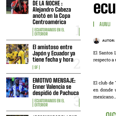
ecu
DE LA NOCHE :
Alejandro Cabeza
anotó en la Copa
Centroamérica
AUNLI
ECUATORIANOS EN EL
EXTERIOR
AUTOR:
El amistoso entre
Japón y Ecuador ya
El Santos 
tiene fecha y hora
respecto a 
SF
EMOTIVO MENSAJE:
El club de
Enner Valencia se
en donde u
despidió de Pachuca
mexicano… 
ECUATORIANOS EN EL
EXTERIOR
OIG