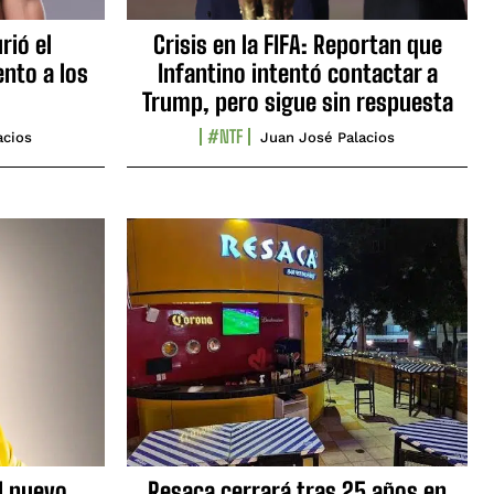
rió el
Crisis en la FIFA: Reportan que
nto a los
Infantino intentó contactar a
Trump, pero sigue sin respuesta
#NTF
acios
Juan José Palacios
l nuevo
Resaca cerrará tras 25 años en