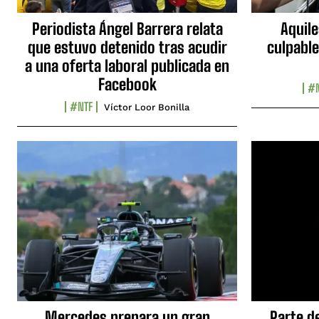
Periodista Ángel Barrera relata
Aquile
que estuvo detenido tras acudir
culpable
a una oferta laboral publicada en
Facebook
#N
#NTF
Víctor Loor Bonilla
Mercedes prepara un gran
Parte d