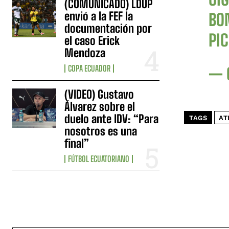
(COMUNICADO) LDUP
envió a la FEF la
BO
documentación por
PI
el caso Erick
Mendoza
COPA ECUADOR
— 
(VIDEO) Gustavo
Álvarez sobre el
duelo ante IDV: “Para
TAGS
AT
nosotros es una
final”
FÚTBOL ECUATORIANO